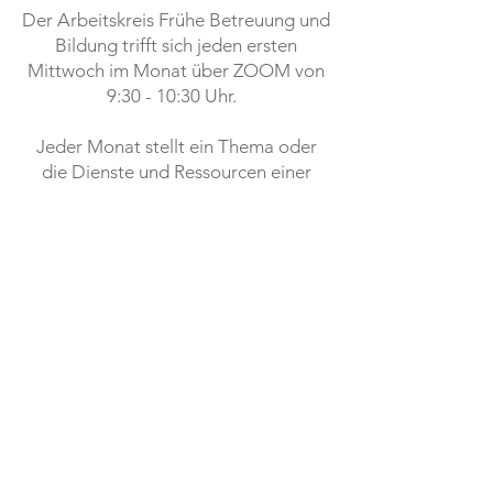
Der Arbeitskreis Frühe Betreuung und
Bildung trifft sich jeden ersten
Mittwoch im Monat über ZOOM von
9:30 - 10:30 Uhr.
Jeder Monat stellt ein Thema oder
die Dienste und Ressourcen einer
Organisation vor, um die Fähigkeit
der Mitglieder aufzubauen, unseren
jüngsten Bürgern besser zu dienen.
Um in den E-Mail-Verteiler für die
ECE-Arbeitsgruppen-E-Mail
aufgenommen zu werden und den
ZOOM-Link für monatliche Treffen zu
erhalten:
mizes@jccal.org
.