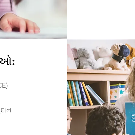
ાઓ:
CE)
ુદાન