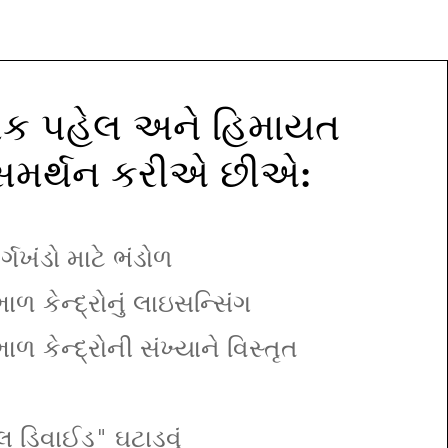
ત્મક પહેલ અને હિમાયત
સમર્થન કરીએ છીએ:
વર્ગખંડો માટે ભંડોળ
ળ કેન્દ્રોનું લાઇસન્સિંગ
ળ કેન્દ્રોની સંખ્યાને વિસ્તૃત
 ડિવાઈડ" ઘટાડવું