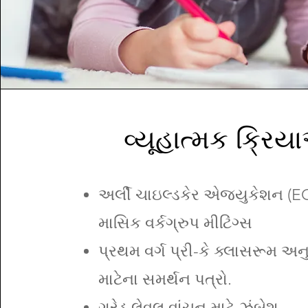
વ્યૂહાત્મક ક્રિય
અર્લી ચાઇલ્ડકેર એજ્યુકેશન (E
માસિક વર્કગ્રુપ મીટિંગ્સ
પ્રથમ વર્ગ પ્રી-કે ક્લાસરૂમ અન
માટેના સમર્થન પત્રો.
ગ્રેડ લેવલ વાંચન માટે ઝુંબેશ