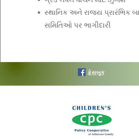
સ્થાનિક અને રાજ્ય પ્રારંભિક
સમિતિઓ પર ભાગીદારી
ફેસબુક
અમા
જેફરસ
c/o જ
120 2