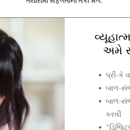
તૈયારીમાં સફળતાની તકો મળે.
વ્યૂહા
અમે 
પ્રી-કે 
બાળ-સંભા
બાળ-સંભા
કરવી
"ડિજિટલ