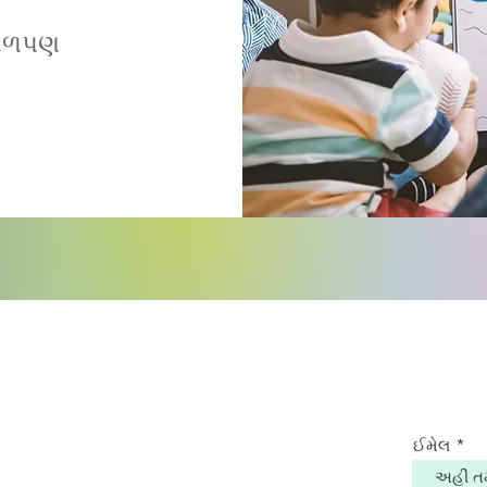
 બાળપણ
રો સંપર્ક કરો:
સીપીસ
લિસ્ટ
ન કાઉન્ટીની ચિલ્ડ્રન્સ પોલિસી કાઉન્સિલ
ેફરસન કાઉન્ટીની ફેમિલી કોર્ટ
ઈમેલ
જી કોર્ટ ઉત્તર