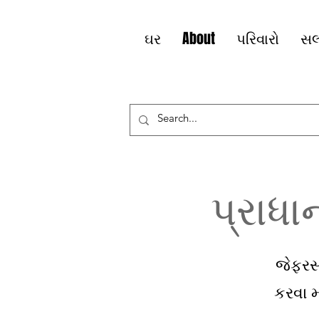
ઘર
About
પરિવારો
સલ
પ્રાધાન
જેફરસન
કરવા મ