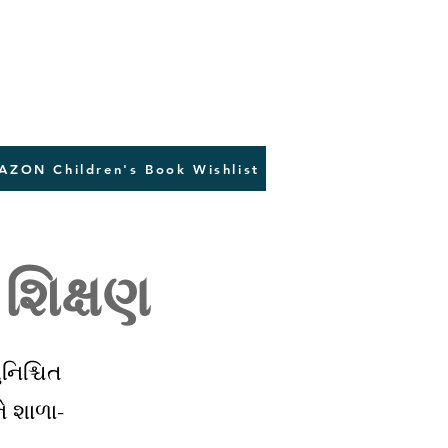
AZON Children's Book Wishlist
 શિક્ષણ
નિશ્ચિત
ે શાળા-