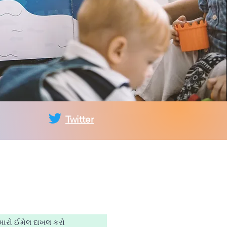
Twitter
ીની મેઈલીંગ
માં જોડાઓ