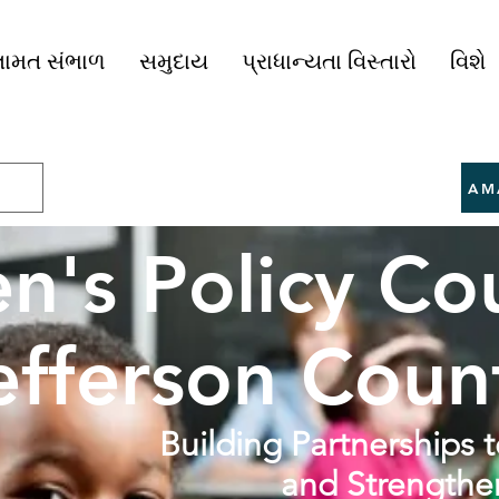
ામત સંભાળ
સમુદાય
પ્રાધાન્યતા વિસ્તારો
વિશે
AM
en's Policy Cou
efferson Coun
Building Partnerships 
and Strengthe