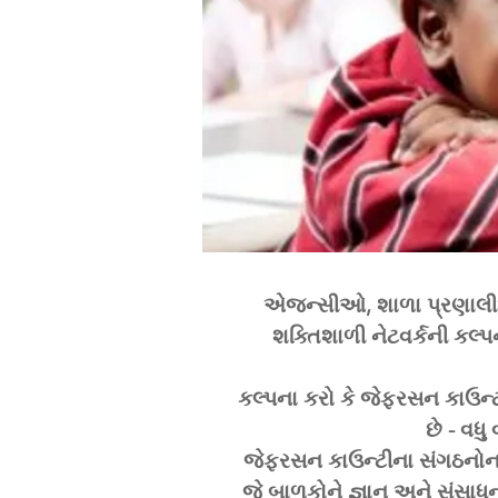
એજન્સીઓ, શાળા પ્રણાલી
શક્તિશાળી નેટવર્કની કલ્
કલ્પના કરો કે જેફરસન કાઉન્
છે - વધ
જેફરસન કાઉન્ટીના સંગઠનોના 
જે બાળકોને જ્ઞાન અને સંસાધન