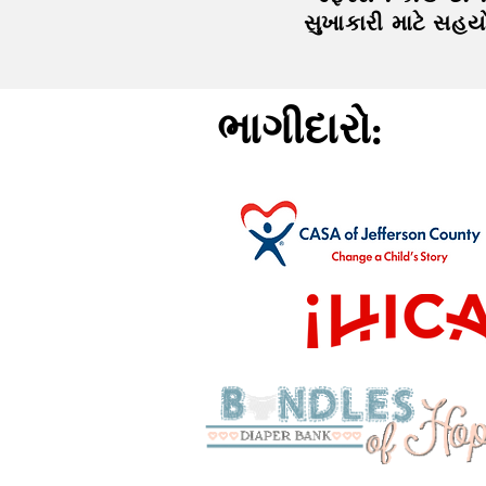
સુખાકારી માટે સહય
ભાગીદારો: