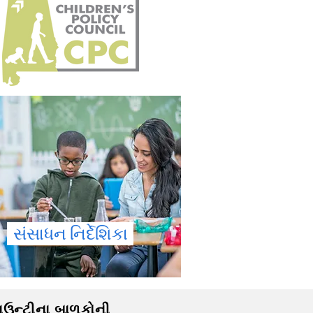
સંસાધન નિર્દેશિકા
ાઉન્ટીના બાળકોની