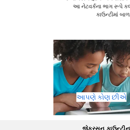
આ નેટવર્કના ભાગ રૂપે કલ
કાઉન્ટીમાં બા
આપણે કોણ છીએ
જેફરસન કાઉન્ટીના