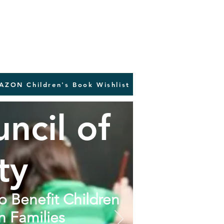
AZON Children's Book Wishlist
ncil of
ty
to Benefit Children
n Families