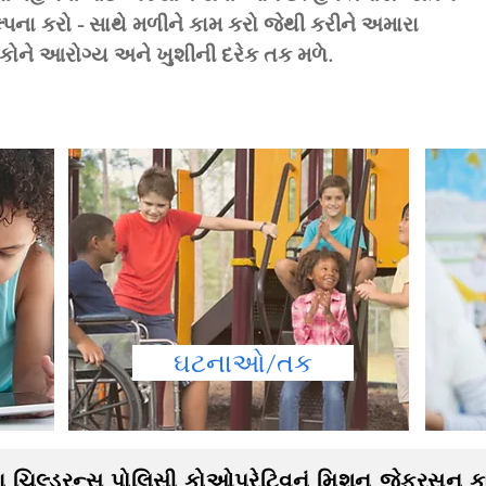
્પના કરો - સાથે મળીને કામ કરો જેથી કરીને અમારા
ળકોને આરોગ્ય અને ખુશીની દરેક તક મળે.
ઘટનાઓ/તક
 ચિલ્ડ્રન્સ પોલિસી કોઓપરેટિવનું મિશન જેફરસન ક