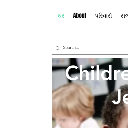
ઘર
About
પરિવારો
સલ
Childr
J