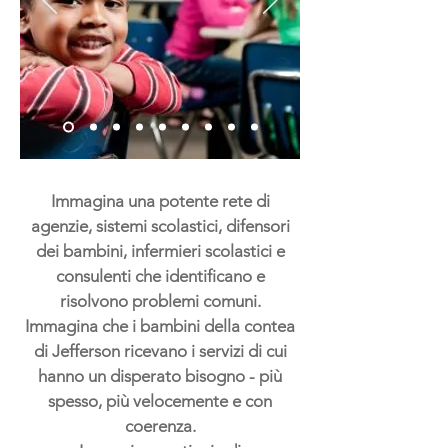
Immagina una potente rete di
Building Partnerships to
agenzie, sistemi scolastici, difensori
Benefit Children
dei bambini, infermieri scolastici e
and Strengthen Families
consulenti che identificano e
risolvono problemi comuni.
Immagina che i bambini della contea
di Jefferson ricevano i servizi di cui
hanno un disperato bisogno - più
spesso, più velocemente e con
coerenza.