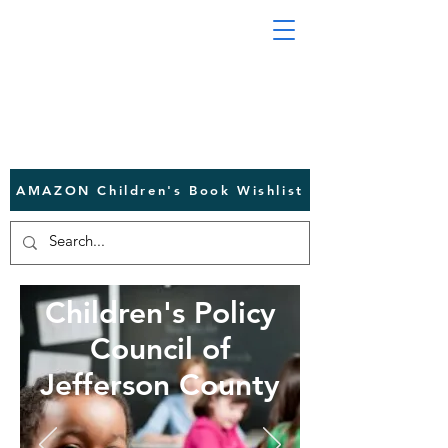
AMAZON Children's Book Wishlist
Children's Policy
Council of
Jefferson County