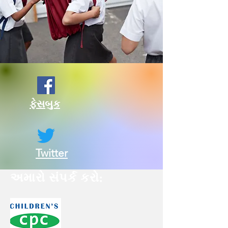
ફેસબુક
Twitter
અમારો સંપર્ક કરો: