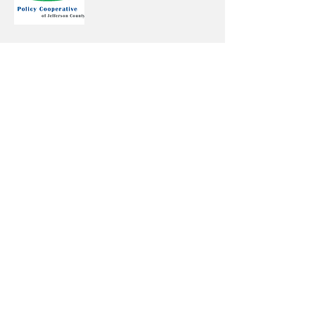
જેફરસન કાઉન્ટીની ચિલ્ડ્રન્સ પોલિસી
કાઉન્સિલ
c/o જેફરસન કાઉન્ટીની ફેમિલી કોર્ટ
120 2જી કોર્ટ ઉત્તર
બર્મિંગહામ, AL 35204
સીપીસીની મેઈલીંગ
લિસ્ટમાં જોડાઓ
ઈમેલ
અત્યારે જ નામ નોંધાવો