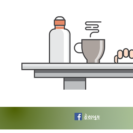
ફેસબુક