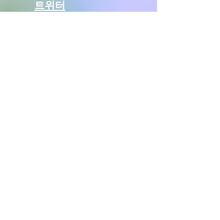
트위터
문의하기:
제퍼슨 카운티 아동 정책 위원회
c/o 제퍼슨 카운티 가정법원
120 2nd 코트 노스
버밍엄, AL 35204
CPC의 메일링 리스
트에 가입하세요