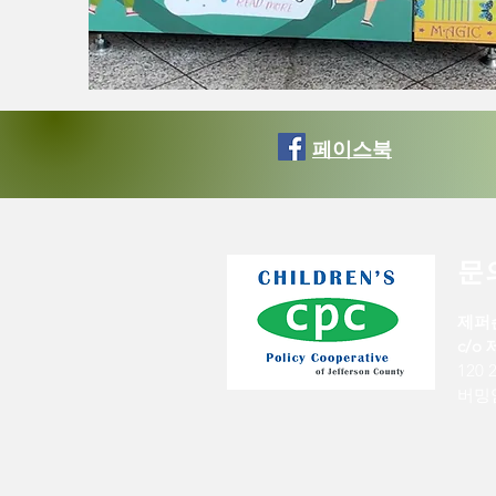
페이스북
문
제퍼
c/o
120
버밍엄