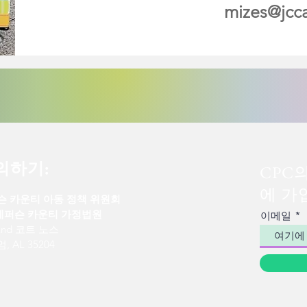
mizes@jcca
의하기:
CPC
에 가
슨 카운티 아동 정책 위원회
 제퍼슨 카운티 가정법원
이메일
 2nd 코트 노스
, AL 35204