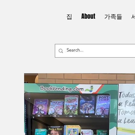
집
About
가족들