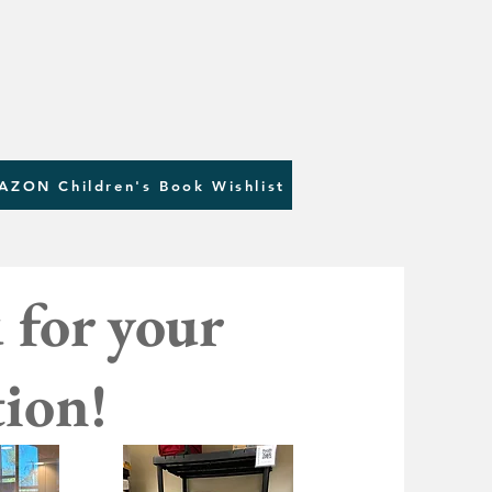
AZON Children's Book Wishlist
 for your
ion!