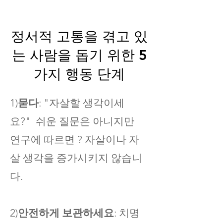
정서적 고통을 겪고 있
부모가 정신 질환을 앓고 있
는 사람을 돕기 위한 5
는 청소년 및 청소년을 도울
수 있는 방법:
가지 행동 단계
청소년의 기분과 행동 및 모든
1)
묻다
: "자살할 생각이세
변화에 민감하게 반응하십시오.
요?" 쉬운 질문은 아니지만
증상과 약물에 대한 반응을 관찰
연구에 따르면 ? 자살이나 자
하십시오.
살 생각을 증가시키지 않습니
자기 관리에 대한 격려와 지원을
다.
제공하십시오.
다른 간병인과 대화하십시오.
2)
안전하게 보관하세요
: 치명