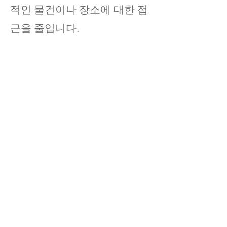
적인 물건이나 장소에 대한 접
근을 줄입니다.
삼)
거기있어
: 잘 들어. 그들의
감정을 인정하십시오.
4)
연결을 도와주세요:
National
Suicide Prevention Lifeline 번
호를 휴대폰에 저장하여 필요
할 때 사용할 수 있습니다.
1-
800-273-8255