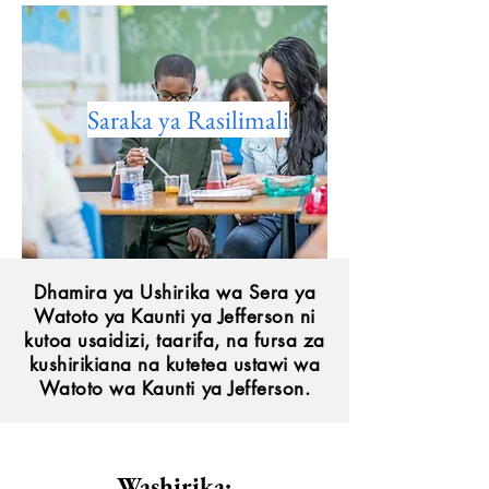
Saraka ya Rasilimali
Dhamira ya Ushirika wa Sera ya
Watoto ya Kaunti ya Jefferson ni
kutoa usaidizi, taarifa, na fursa za
kushirikiana na kutetea ustawi wa
Watoto wa Kaunti ya Jefferson.
Washirika: