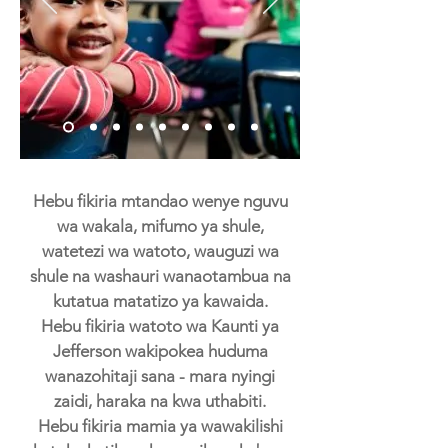
Hebu fikiria mtandao wenye nguvu
Building Partnerships to
wa wakala, mifumo ya shule,
Benefit Children
watetezi wa watoto, wauguzi wa
and Strengthen Families
shule na washauri wanaotambua na
kutatua matatizo ya kawaida.
Hebu fikiria watoto wa Kaunti ya
Jefferson wakipokea huduma
wanazohitaji sana - mara nyingi
zaidi, haraka na kwa uthabiti.
Hebu fikiria mamia ya wawakilishi