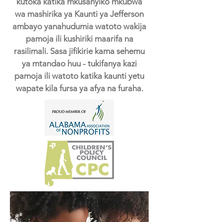
kutoka katika mkusanyiko mkubwa
wa mashirika ya Kaunti ya Jefferson
ambayo yanahudumia watoto wakija
pamoja ili kushiriki maarifa na
rasilimali. Sasa jifikirie kama sehemu
ya mtandao huu - tukifanya kazi
pamoja ili watoto katika kaunti yetu
wapate kila fursa ya afya na furaha.