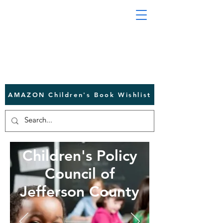
AMAZON Children's Book Wishlist
Children's Policy
Council of
Jefferson County