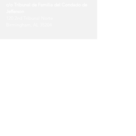
c/o Tribunal de Familia del Condado de
Jefferson
120 2nd Tribunal Norte
Birmingham, AL 35204
Únase a la lista de
correo de CPC
Correo electrónico
Suscríbase ahora
2022 Consejo de Políticas
Infantiles del Condado de
Jefferson. Orgullosamente
creado con
Wix.com