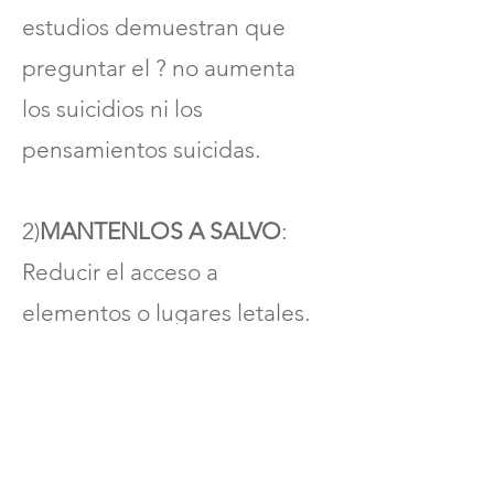
estudios demuestran que
respuestas a la medicación.
preguntar el ? no aumenta
Proporcionar estímulo y apoyo
los suicidios ni los
para el autocuidado.
pensamientos suicidas.
Hable con otros cuidadores.
2)
MANTENLOS A SALVO
:
Reducir el acceso a
elementos o lugares letales.
3)
ESTAR ALLÍ
: Escucha
cuidadosamente. Reconoce
sus sentimientos.