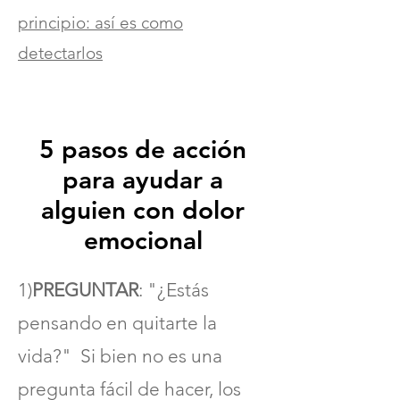
principio: así es como
detectarlos
5 pasos de acción
Cómo los padres pueden
para ayudar a
ayudar a los jóvenes y
adolescentes que
alguien con dolor
experimentan una
emocional
enfermedad mental:
1)
PREGUNTAR
: "¿Estás
Permanezca atento al estado
pensando en quitarte la
de ánimo y el comportamiento
vida?" Si bien no es una
de su hijo y a cualquier cambio.
pregunta fácil de hacer, los
Vigilar los síntomas y las