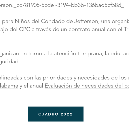
ferson._cc781905-5cde -3194-bb3b-136bad5cf58d_
s para Niños del Condado de Jefferson, una organiz
abajo del CPC a través de un contrato anual con el T
ganizan en torno a la atención temprana, la educac
guridad.
alineadas con las prioridades y necesidades de los 
Alabama
y el anual
Evaluación de necesidades del c
CUADRO 2022