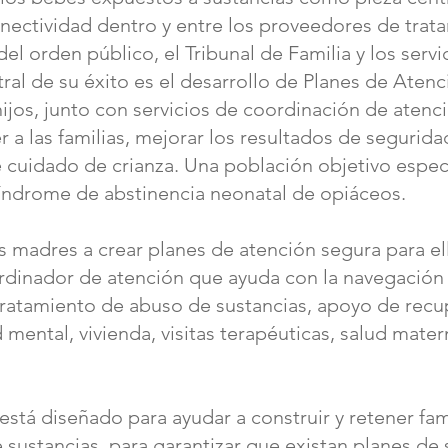
nectividad dentro y entre los proveedores de trata
 del orden público, el Tribunal de Familia y los serv
tral de su éxito es el desarrollo de Planes de Aten
ijos, junto con servicios de coordinación de atenc
 a las familias, mejorar los resultados de seguridad
 cuidado de crianza. Una población objetivo espec
índrome de abstinencia neonatal de opiáceos.
s madres a crear planes de atención segura para el
ordinador de atención que ayuda con la navegación 
 tratamiento de abuso de sustancias, apoyo de rec
 mental, vivienda, visitas terapéuticas, salud mate
tá diseñado para ayudar a construir y retener fami
 sustancias, para garantizar que existan planes de