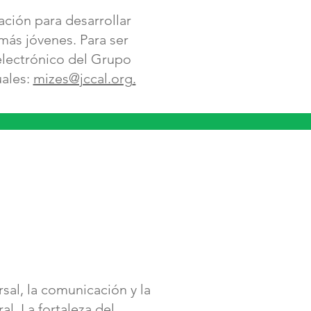
ción para desarrollar
más jóvenes. Para ser
 electrónico del Grupo
uales:
mizes@jccal.org
.
al, la comunicación y la
l. La fortaleza del