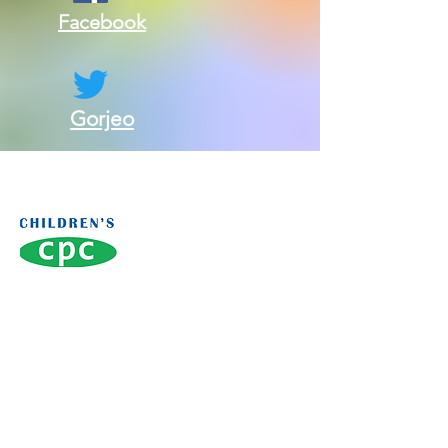
Facebook
Gorjeo
Contáctenos:
Consejo de políticas infantiles del
condado de Jefferson
c/o Tribunal de Familia del Condado de
Jefferson
120 2nd Tribunal Norte