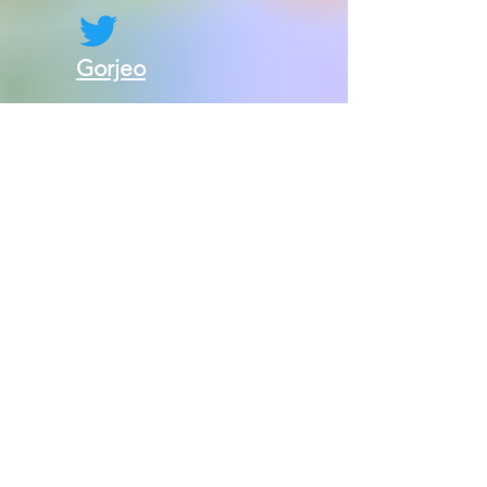
Gorjeo
Contáctenos:
Consejo de políticas infantiles del
condado de Jefferson
c/o Tribunal de Familia del Condado de
Jefferson
120 2nd Tribunal Norte
Birmingham, AL 35204