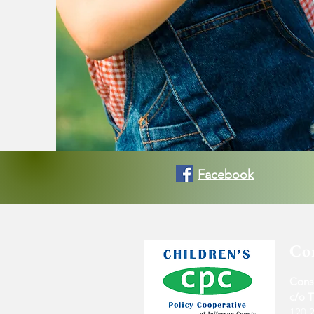
Facebook
Co
Conse
c/o T
120 2