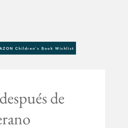
AZON Children's Book Wishlist
después de
verano