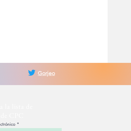
Gorjeo
 la lista de
 de CPC
ctrónico