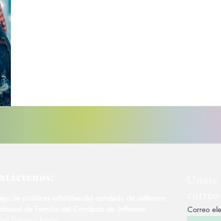
ntáctenos:
Únase a
correo
jo de políticas infantiles del condado de Jefferson
ribunal de Familia del Condado de Jefferson
Correo ele
nd Tribunal Norte