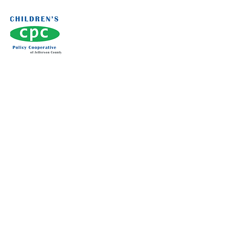
Conseil de la politique de l'enfance du
comté de Jefferson
c/o Tribunal de la famille du comté de
Jefferson
120 2e Cour Nord
Birmingham, AL 35204
Inscrivez-vous à la
liste de diffusion du
CPC
E-mail