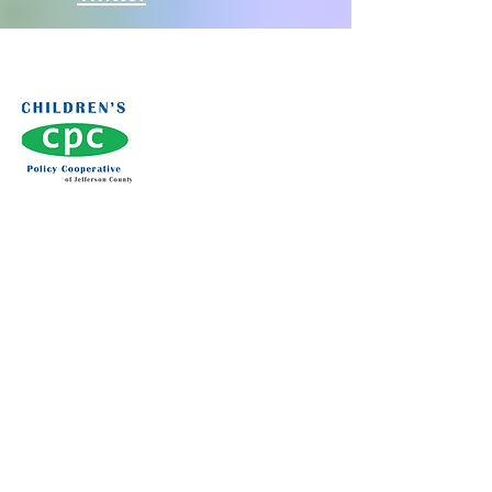
Contactez-nous:
Conseil de la politique de l'enfance du
comté de Jefferson
c/o Tribunal de la famille du comté de
Jefferson
120 2e Cour Nord
Birmingham, AL 35204
Inscrivez-vous à la
liste de diffusion du