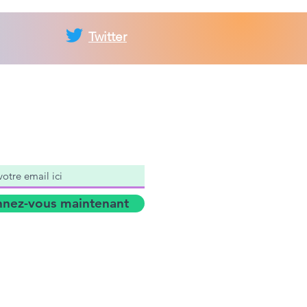
Twitter
ez-vous à la liste
fusion du CPC
nez-vous maintenant