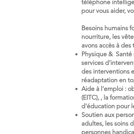
téléphone intellig
pour vous aider, vos
Besoins humains fo
nourriture, les vêt
avons accès à des 
Physique & Santé m
services d'interve
des interventions 
réadaptation en t
Aide à l'emploi : o
(EITC), , la format
d'éducation pour l
Soutien aux person
adultes, les soins 
personnes handic