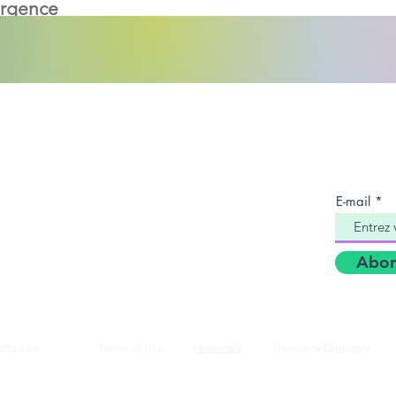
urgence
ntactez-nous:
Inscriv
de dif
il de la politique de l'enfance du comté de
rson
E-mail
ribunal de la famille du comté de Jefferson
2e Cour Nord
ingham, AL 35204
Abon
efferson.
Terms of Use
Financials
Resource Directory