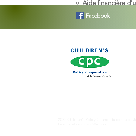
Aide financière d'
Facebook
Co
Conse
Jeffe
c/o T
120 
Birm
2022 Children's Policy Council du comté de J
Fièrement créé avec
Wix.com