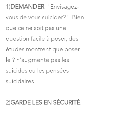
Restez sensible aux humeurs et
1)
DEMANDER
: "Envisagez-
au comportement de votre
vous de vous suicider?" Bien
jeune et à tout changement.
que ce ne soit pas une
Surveiller les symptômes et les
question facile à poser, des
réponses aux médicaments.
études montrent que poser
Offrir des encouragements et
le ? n'augmente pas les
du soutien pour les soins
suicides ou les pensées
personnels.
suicidaires.
Discutez avec d'autres
soignants.
2)
GARDE LES EN SÉCURITÉ
:
Réduisez l'accès aux objets
ou lieux mortels.