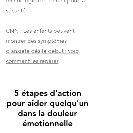
technologie de l'enfant pour la
sécurité
CNN : Les enfants peuvent
montrer des symptômes
d'anxiété dès le début : voici
comment les repérer
5 étapes d'action
Comment les parents
pour aider quelqu'un
peuvent aider les jeunes et
les adolescents souffrant
dans la douleur
d'une maladie mentale :
émotionnelle