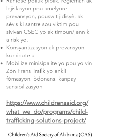
Ranfòse politik piblik, règleman ak
lejislasyon pou amelyore
prevansyon, pouswit jidisyè, ak
sèvis ki santre sou viktim pou
sivivan CSEC yo ak timoun/jenn ki
a risk yo.
Konsyantizasyon ak prevansyon
kominote a
Mobilize minisipalite yo pou yo vin
Zòn Frans Trafik yo enkli
fòmasyon, òdonans, kanpay
sansibilizasyon
https://www.childrensaid.org/
what_we_do/programs/child-
trafficking-solutions-project/
Children's Aid Society of Alabama (CAS)