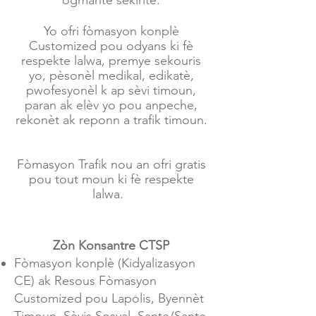
ogmante sekirite.
Yo ofri fòmasyon konplè
Customized pou odyans ki fè
respekte lalwa, premye sekouris
yo, pèsonèl medikal, edikatè,
pwofesyonèl k ap sèvi timoun,
paran ak elèv yo pou anpeche,
rekonèt ak reponn a trafik timoun.
Fòmasyon Trafik nou an ofri gratis
pou tout moun ki fè respekte
lalwa.
Zòn Konsantre CTSP
Fòmasyon konplè (Kidyalizasyon
CE) ak Resous Fòmasyon
Customized pou Lapolis, Byennèt