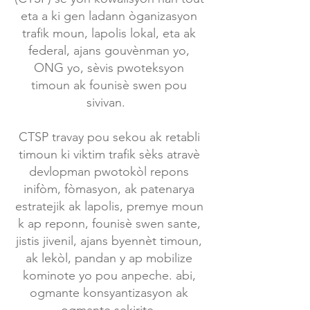
eta a ki gen ladann òganizasyon
trafik moun, lapolis lokal, eta ak
federal, ajans gouvènman yo,
ONG yo, sèvis pwoteksyon
timoun ak founisè swen pou
sivivan.
CTSP travay pou sekou ak retabli
timoun ki viktim trafik sèks atravè
devlopman pwotokòl repons
inifòm, fòmasyon, ak patenarya
estratejik ak lapolis, premye moun
k ap reponn, founisè swen sante,
jistis jivenil, ajans byennèt timoun,
ak lekòl, pandan y ap mobilize
kominote yo pou anpeche. abi,
ogmante konsyantizasyon ak