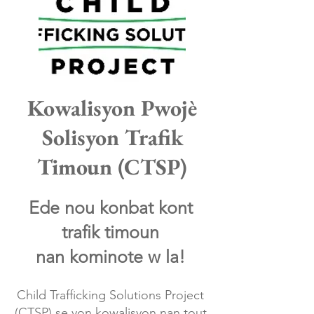
Kowalisyon Pwojè
Solisyon Trafik
Timoun (CTSP)
Ede nou konbat kont
trafik timoun
nan kominote w la!
Child Trafficking Solutions Project
(CTSP) se yon kowalisyon nan tout