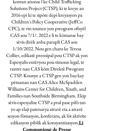
kontan anonse l ke Child Trafficking
Solutions Project (CTSP), ki te kreye an
2016 epi ki te sipòte depi kreyasyon pa
Children's Policy Cooperative (JeffCo
CPC), te vin tounen yon pwogram ofisyèl
CAS sou 7/1/. 2022 e li te kòmanse bay
sèvis dirèk anba parapli CAS sou
1/10/2022. Nou gen chans ke Teresa
Collier, edikatè prensipal pou CTSP ak yon
Espesyalis entèvyou pou timoun legal, te
rantre nan CAS kòm Direktè Pwogram
CTSP. Kounye a CTSP gen yon baz kay
pèmanan nan CAS Alice McSpadden
Williams Center for Children, Youth, and
Families nan Southside Birmingham. Ekip
sèvis espesyalize CTSP a pral pase pifò tan
yo ap elaji patenarya atravè eta a atravè
sesyon fòmasyon, konferans, ak lòt aktivite
edikasyon piblik ak konsyantizasyon.
Li
Communiqué de Presse