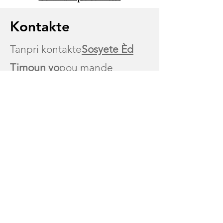
Kontakte
Tanpri kontakte
Sosyete Èd
Timoun yo
pou mande
fòmasyon, enfòmasyon,
materyèl, ak/oswa kijan pou
patisipe:
Imèl:
CTSPteresa@childrens
aid.org
Rele:
(205) 966-1205