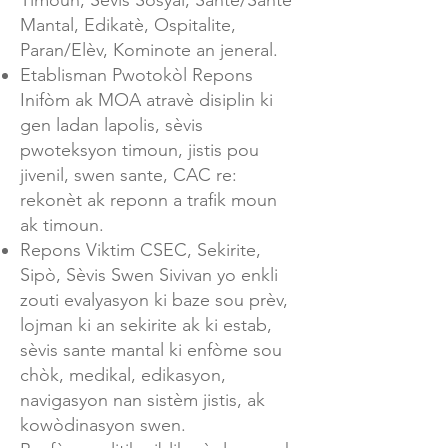
Timoun, Sèvis Sosyal, Sante/Sante
Mantal, Edikatè, Ospitalite,
Paran/Elèv, Kominote an jeneral.
Etablisman Pwotokòl Repons
Inifòm ak MOA atravè disiplin ki
gen ladan lapolis, sèvis
pwoteksyon timoun, jistis pou
jivenil, swen sante, CAC re:
rekonèt ak reponn a trafik moun
ak timoun.
Repons Viktim CSEC, Sekirite,
Sipò, Sèvis Swen Sivivan yo enkli
zouti evalyasyon ki baze sou prèv,
lojman ki an sekirite ak ki estab,
sèvis sante mantal ki enfòme sou
chòk, medikal, edikasyon,
navigasyon nan sistèm jistis, ak
kowòdinasyon swen.