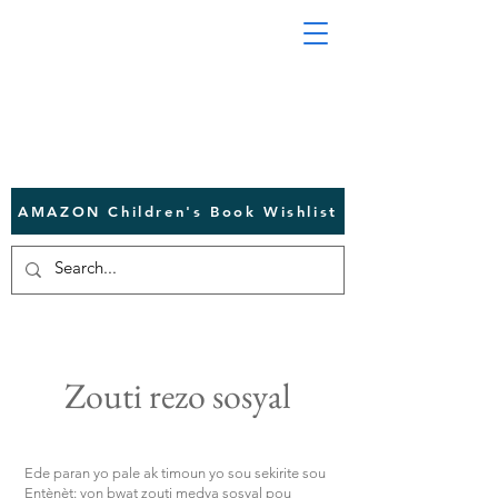
AMAZON Children's Book Wishlist
Zouti rezo sosyal
Ede paran yo pale ak timoun yo sou sekirite sou
Entènèt: yon bwat zouti medya sosyal pou