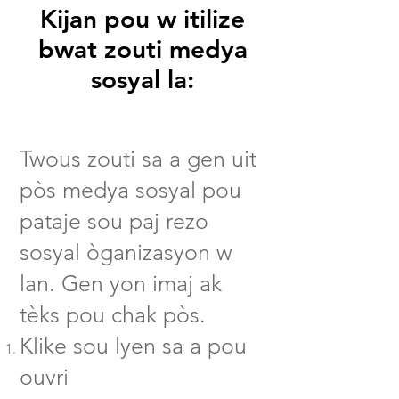
Kijan pou w itilize
bwat zouti medya
sosyal la:
Twous zouti sa a gen uit
pòs medya sosyal pou
pataje sou paj rezo
sosyal òganizasyon w
lan. Gen yon imaj ak
tèks pou chak pòs.
Klike sou lyen sa a pou
ouvri