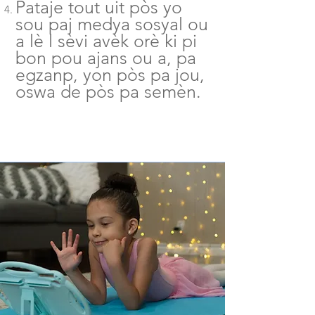
Pataje tout uit pòs yo
sou paj medya sosyal ou
a lè l sèvi avèk orè ki pi
bon pou ajans ou a, pa
egzanp, yon pòs pa jou,
oswa de pòs pa semèn.