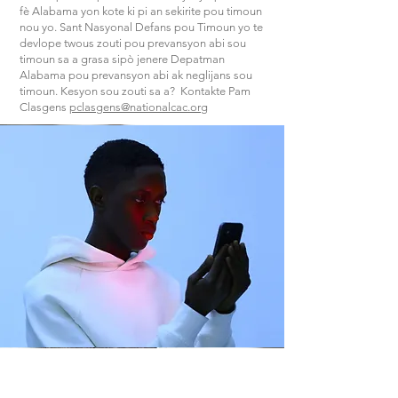
fè Alabama yon kote ki pi an sekirite pou timoun
nou yo. Sant Nasyonal Defans pou Timoun yo te
devlope twous zouti pou prevansyon abi sou
timoun sa a grasa sipò jenere Depatman
Alabama pou prevansyon abi ak neglijans sou
timoun. Kesyon sou zouti sa a? Kontakte Pam
Clasgens
pclasgens@nationalcac.org