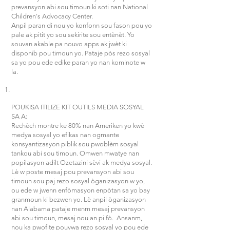
prevansyon abi sou timoun ki soti nan National
Children's Advocacy Center.
Anpil paran di nou yo konfonn sou fason pou yo
pale ak pitit yo sou sekirite sou entènèt. Yo
souvan akable pa nouvo apps ak jwèt ki
disponib pou timoun yo. Pataje pòs rezo sosyal
sa yo pou ede edike paran yo nan kominote w
la.
POUKISA ITILIZE KIT OUTILS MEDIA SOSYAL
SA A:
Rechèch montre ke 80% nan Ameriken yo kwè
medya sosyal yo efikas nan ogmante
konsyantizasyon piblik sou pwoblèm sosyal
tankou abi sou timoun. Omwen mwatye nan
popilasyon adilt Ozetazini sèvi ak medya sosyal.
Lè w poste mesaj pou prevansyon abi sou
timoun sou paj rezo sosyal òganizasyon w yo,
ou ede w jwenn enfòmasyon enpòtan sa yo bay
granmoun ki bezwen yo. Lè anpil òganizasyon
nan Alabama pataje menm mesaj prevansyon
abi sou timoun, mesaj nou an pi fò. Ansanm,
nou ka pwofite pouvwa rezo sosyal yo pou ede