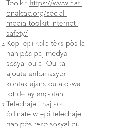
Toolkit
https://www.nati
onalcac.org/social-
media-toolkit-internet-
safety/
Kopi epi kole tèks pòs la
nan pòs paj medya
sosyal ou a. Ou ka
ajoute enfòmasyon
kontak ajans ou a oswa
lòt detay enpòtan.
Telechaje imaj sou
òdinatè w epi telechaje
nan pòs rezo sosyal ou.