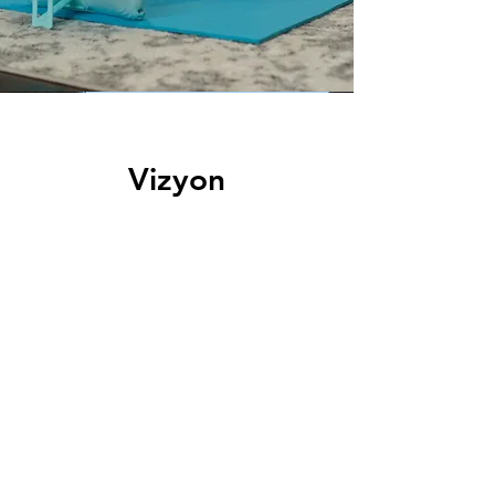
Vizyon
Sa a se yon Paragraf. Klike sou "Edit
tèks" oswa double klike sou bwat tèks
la pou kòmanse korije kontni an epi
asire w ke ou ajoute nenpòt detay
oswa enfòmasyon ki enpòtan ke ou
vle pataje ak vizitè ou yo.